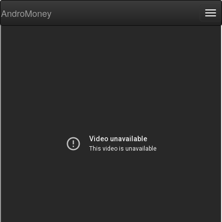
AndroMoney
Tog
nav