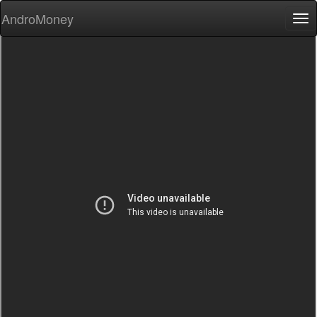
AndroMoney
Tog
nav