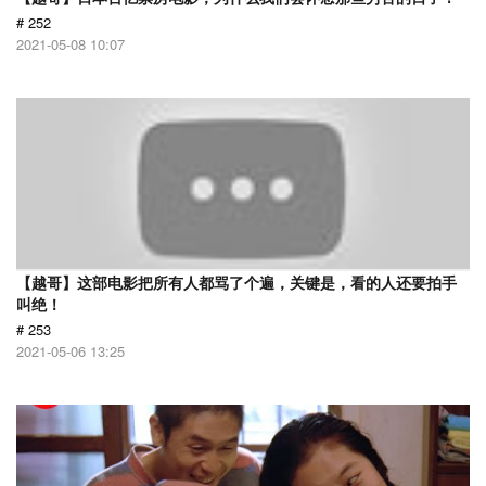
# 252
2021-05-08 10:07
【越哥】这部电影把所有人都骂了个遍，关键是，看的人还要拍手
叫绝！
# 253
2021-05-06 13:25