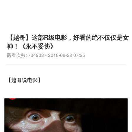
【越哥】这部R级电影，好看的绝不仅仅是女
神！《永不妥协》
觀看次數: 734903 • 2018-08-22 07:25
【越哥说电影】