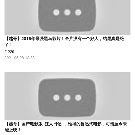
【越哥】2016年最强黑马影片！全片没有一个好人，结尾真是绝
了！
# 229
2021-06-28 12:33
【越哥】国产电影版“狂人日记”，难得的鲁迅式电影，可惜至今未
能上映！