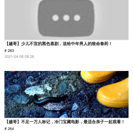
【越哥】少儿不宜的黑色喜剧，送给中年男人的致命春药！
# 263
2021-04-08 08:26
【越哥】不足一万人标记，冷门宝藏电影，最适合亲子一起观看！
# 264