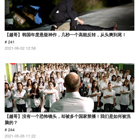
【越哥】韩国年度悬疑神作，几秒一个高能反转，从头爽到尾！
# 241
2021-06-02 12:58
【越哥】没有一个恐怖镜头，却被多个国家禁播！我们是如何被洗
脑的？
# 244
2021-05-26 11:22