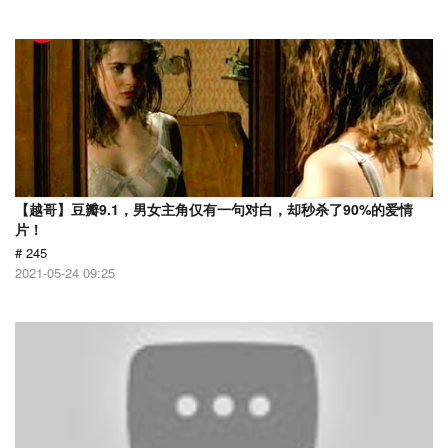
【越哥】豆瓣9.1，男女主角仅有一句对白，却秒杀了90%的爱情
片！
# 245
2021-05-24 09:25