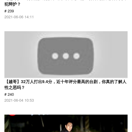
犯辩护？
# 239
2021-06-06 14:11
【越哥】32万人打出9.4分，近十年评分最高的台剧，你真的了解人
性之恶吗？
# 240
2021-06-04 10:53