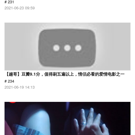
# 231
2021-06-23 09:59
【越哥】豆瓣9.1分，值得刷五遍以上，情侣必看的爱情电影之一
# 234
2021-06-19 14:13