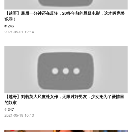
【越哥】最后一分钟还在反转，20多年前的悬疑电影，这才叫完美
犯罪！
# 246
2021-05-21 12:14
【越哥】刘若英大尺度处女作，无限讨好男友，少女沦为了爱情里
的奴隶
# 247
2021-05-19 10:13