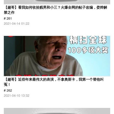
【越哥】看我如何收拾贱男和小三？火爆全网的帖子改编，娄烨解
禁之作
# 261
2021-04-14 01:22
【越哥】近些年来最伟大的表演，不拿奥斯卡，我第一个替他叫
冤！
# 262
2021-04-10 13:32