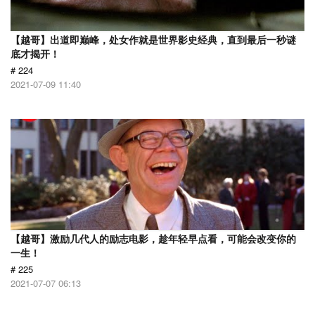
【越哥】出道即巅峰，处女作就是世界影史经典，直到最后一秒谜
底才揭开！
# 224
2021-07-09 11:40
【越哥】激励几代人的励志电影，趁年轻早点看，可能会改变你的
一生！
# 225
2021-07-07 06:13