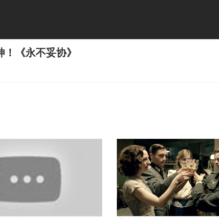
神！《永不妥协》