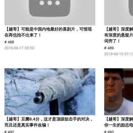
【越哥】可能是中国内地最好的喜剧片，可惜现
【越哥】深度
在再也拍不出来了！
有深度的悬疑
词穷了！
# 488
2019-09-17 09:50
# 489
2019-09-15 07:1
【越哥】豆瓣8.4分，这才是顶级狙击手的对决，
【越哥】深度
而且还是真实事件改编！
你一生的励志
# 492
# 493