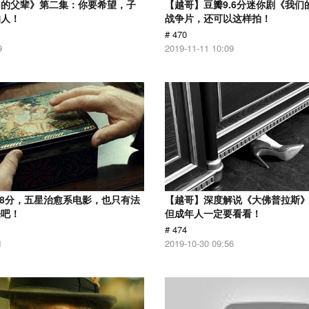
们的父辈》第二集：你要希望，子
【越哥】豆瓣9.6分迷你剧《我们
的人！
战争片，还可以这样拍！
# 470
9
2019-11-11 10:09
.8分，五星治愈系电影，也只有法
【越哥】深度解说《大佛普拉斯
来吧！
但成年人一定要看看！
# 474
1
2019-10-30 09:56