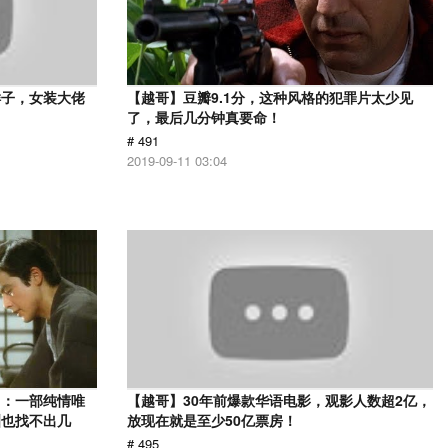
样子，女装大佬
【越哥】豆瓣9.1分，这种风格的犯罪片太少见
了，最后几分钟真要命！
# 491
2019-09-11 03:04
》：一部纯情唯
【越哥】30年前爆款华语电影，观影人数超2亿，
洲也找不出几
放现在就是至少50亿票房！
# 495