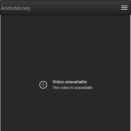
AndroMoney
Tog
nav