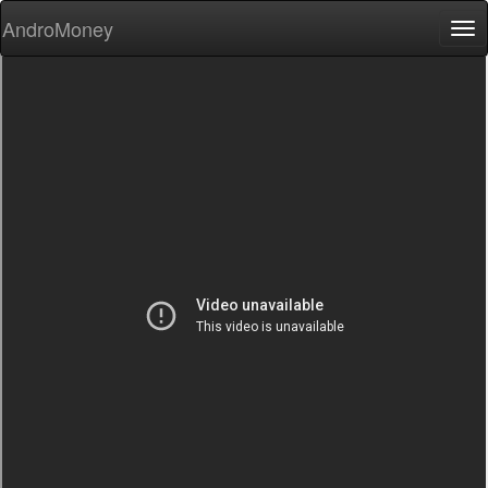
AndroMoney
Tog
nav