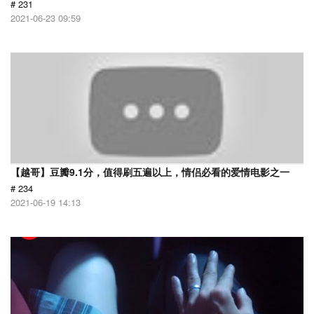
# 231
2021-06-23 09:59
【越哥】豆瓣9.1分，值得刷五遍以上，情侣必看的爱情电影之一
# 234
2021-06-19 14:13