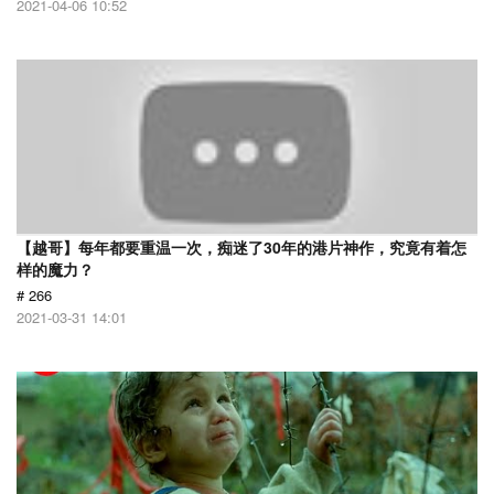
2021-04-06 10:52
【越哥】每年都要重温一次，痴迷了30年的港片神作，究竟有着怎
样的魔力？
# 266
2021-03-31 14:01