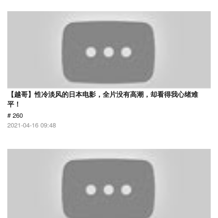
【越哥】性冷淡风的日本电影，全片没有高潮，却看得我心绪难
平！
# 260
2021-04-16 09:48