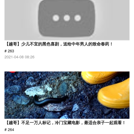
【越哥】少儿不宜的黑色喜剧，送给中年男人的致命春药！
# 263
2021-04-08 08:26
【越哥】不足一万人标记，冷门宝藏电影，最适合亲子一起观看！
# 264