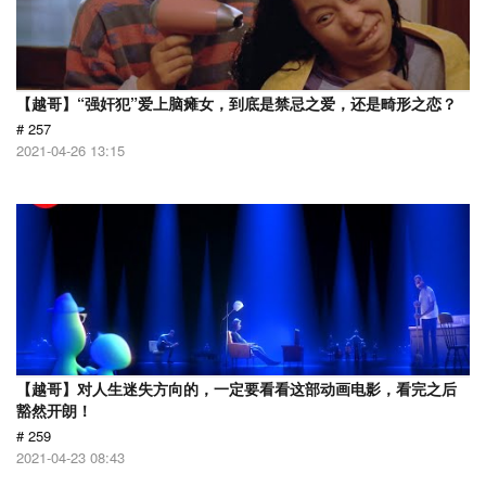
【越哥】“强奸犯”爱上脑瘫女，到底是禁忌之爱，还是畸形之恋？
# 257
2021-04-26 13:15
【越哥】对人生迷失方向的，一定要看看这部动画电影，看完之后
豁然开朗！
# 259
2021-04-23 08:43