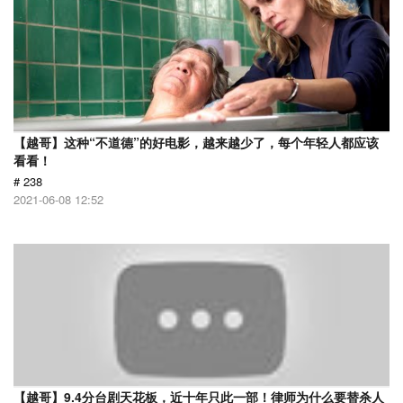
【越哥】这种“不道德”的好电影，越来越少了，每个年轻人都应该
看看！
# 238
2021-06-08 12:52
【越哥】9.4分台剧天花板，近十年只此一部！律师为什么要替杀人