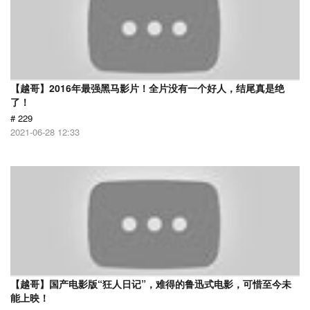
【越哥】2016年最强黑马影片！全片没有一个好人，结尾真是绝
了！
# 229
2021-06-28 12:33
【越哥】国产电影版“狂人日记”，难得的鲁迅式电影，可惜至今未
能上映！