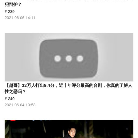
犯辩护？
# 239
2021-06-06 14:11
【越哥】32万人打出9.4分，近十年评分最高的台剧，你真的了解人
性之恶吗？
# 240
2021-06-04 10:53