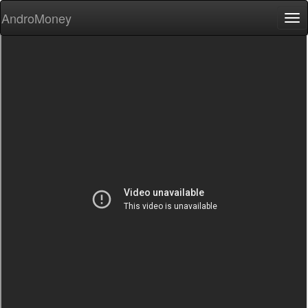
AndroMoney
Tog
nav