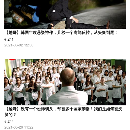
【越哥】韩国年度悬疑神作，几秒一个高能反转，从头爽到尾！
# 241
2021-06-02 12:58
【越哥】没有一个恐怖镜头，却被多个国家禁播！我们是如何被洗
脑的？
# 244
2021-05-26 11:22