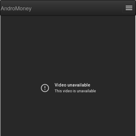
AndroMoney
Tog
nav