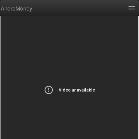
AndroMoney
Tog
nav