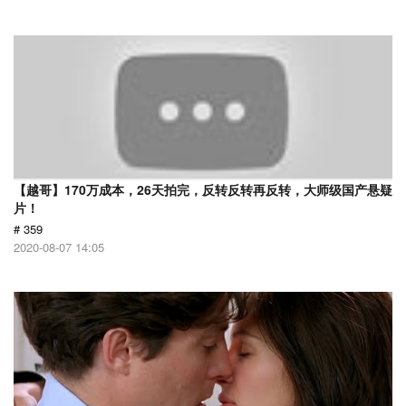
【越哥】170万成本，26天拍完，反转反转再反转，大师级国产悬疑
片！
# 359
2020-08-07 14:05