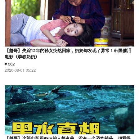
【越哥】失踪12年的孙女突然回家，奶奶却发现了异常！韩国催泪
电影《季春奶奶》
# 362
2020-08-01 05:22
【越哥】这部电影跟99%的人都有关，没有一个恐怖镜头，却看得