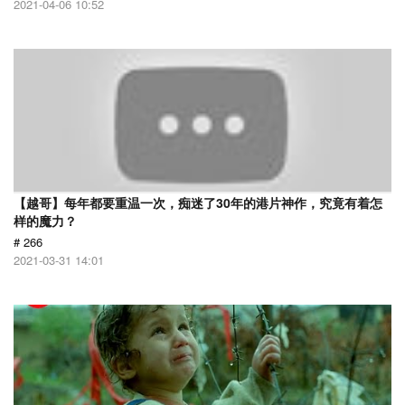
2021-04-06 10:52
【越哥】每年都要重温一次，痴迷了30年的港片神作，究竟有着怎
样的魔力？
# 266
2021-03-31 14:01