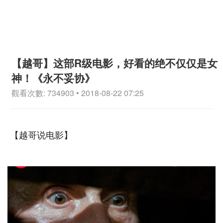
【越哥】这部R级电影，好看的绝不仅仅是女
神！《永不妥协》
觀看次數: 734903 • 2018-08-22 07:25
【越哥说电影】