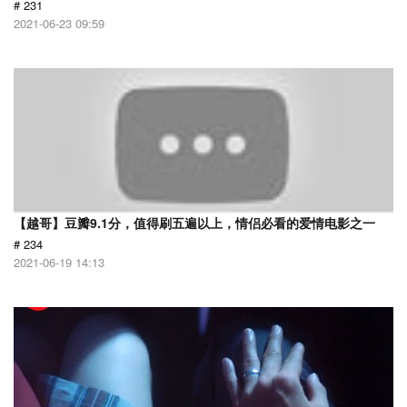
# 231
2021-06-23 09:59
【越哥】豆瓣9.1分，值得刷五遍以上，情侣必看的爱情电影之一
# 234
2021-06-19 14:13