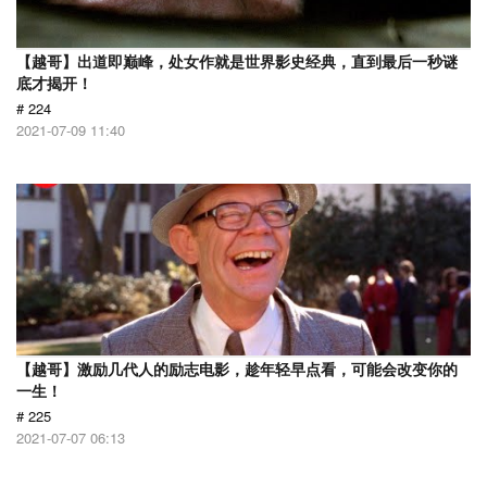
【越哥】出道即巅峰，处女作就是世界影史经典，直到最后一秒谜
底才揭开！
# 224
2021-07-09 11:40
【越哥】激励几代人的励志电影，趁年轻早点看，可能会改变你的
一生！
# 225
2021-07-07 06:13