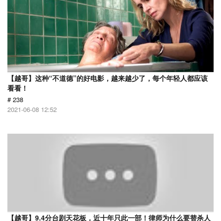
【越哥】这种“不道德”的好电影，越来越少了，每个年轻人都应该
看看！
# 238
2021-06-08 12:52
【越哥】9.4分台剧天花板，近十年只此一部！律师为什么要替杀人