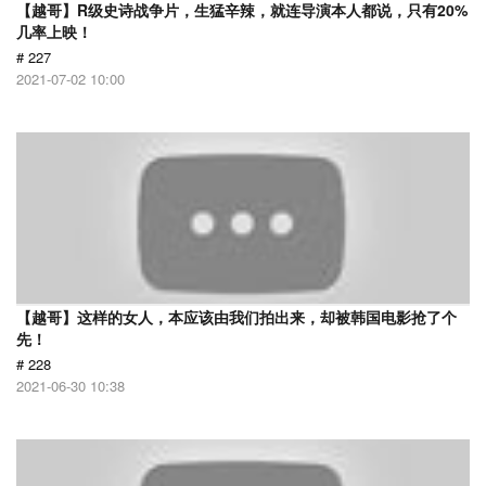
【越哥】R级史诗战争片，生猛辛辣，就连导演本人都说，只有20%
几率上映！
# 227
2021-07-02 10:00
【越哥】这样的女人，本应该由我们拍出来，却被韩国电影抢了个
先！
# 228
2021-06-30 10:38