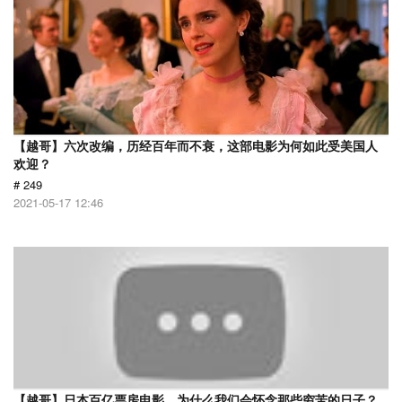
【越哥】六次改编，历经百年而不衰，这部电影为何如此受美国人
欢迎？
# 249
2021-05-17 12:46
【越哥】日本百亿票房电影，为什么我们会怀念那些穷苦的日子？