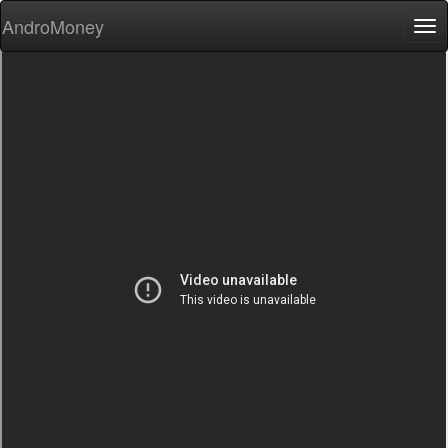
AndroMoney
Tog
nav