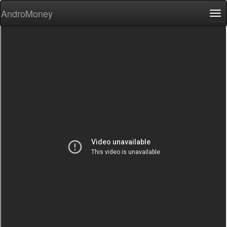
AndroMoney
Tog
nav