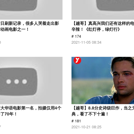
首日刷新记录，很多人哭着走出影
【越哥】真高兴我们还有这样的
的动画电影之一！
辛辣！《红灯停，绿灯行》
# 174
0
2021-11-05 08:34
大华语电影第一名，拍摄仅用4个
【越哥】8.8分史诗级巨作，当之
了70年！
典，看了不下十遍！
# 181
7
2021-10-21 08:25