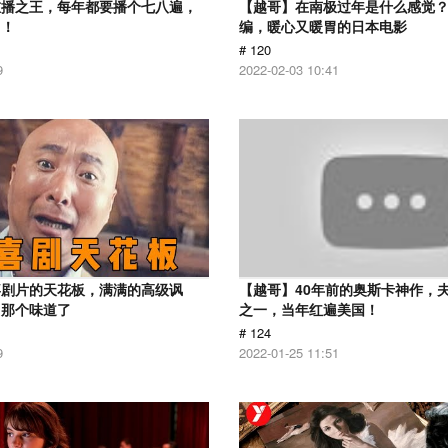
重播之王，每年都要播个七八遍，
【越哥】在南极过年是什么感觉
了！
编，暖心又暖胃的日本电影
# 120
9
2022-02-03 10:41
喜剧片的天花板，满满的高级讽
【越哥】40年前的奥斯卡神作，
出那个味道了
之一，当年红遍美国！
# 124
9
2022-01-25 11:51