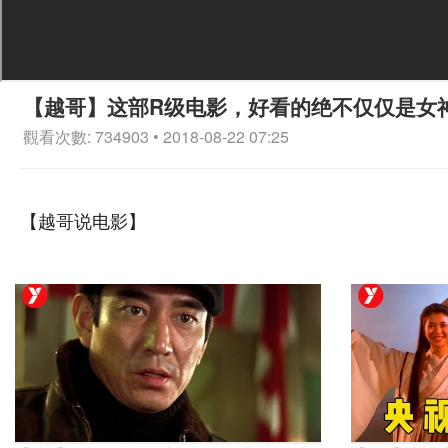
【越哥】这部R级电影，好看的绝不仅仅是女
觀看次數: 734903 • 2018-08-22 07:25
【越哥说电影】