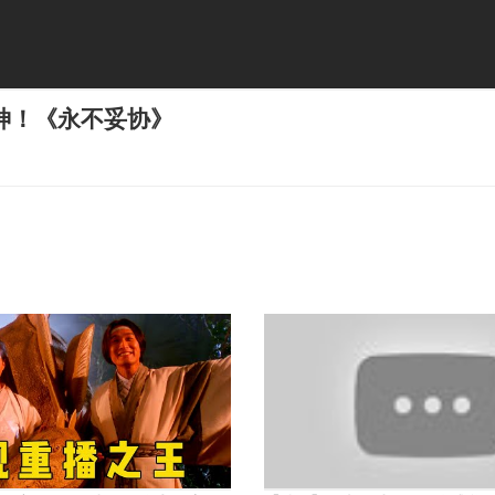
神！《永不妥协》