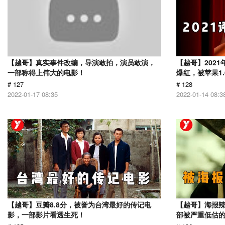
【越哥】真实事件改编，导演敢拍，演员敢演，
【越哥】202
一部称得上伟大的电影！
爆红，被苹果1
# 127
# 128
2022-01-17 08:35
2022-01-14 08:3
【越哥】豆瓣8.8分，被誉为台湾最好的传记电
【越哥】海报辣
影，一部影片看透生死！
部被严重低估