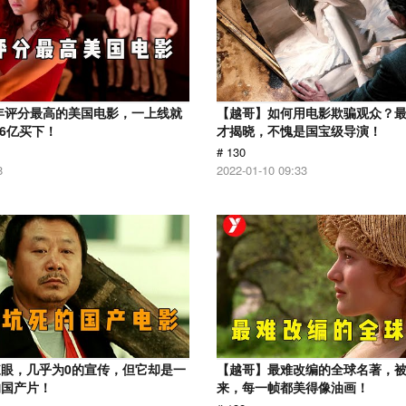
1年评分最高的美国电影，一上线就
【越哥】如何用电影欺骗观众？
.6亿买下！
才揭晓，不愧是国宝级导演！
# 130
8
2022-01-10 09:33
眼，几乎为0的宣传，但它却是一
【越哥】最难改编的全球名著，
的国产片！
来，每一帧都美得像油画！