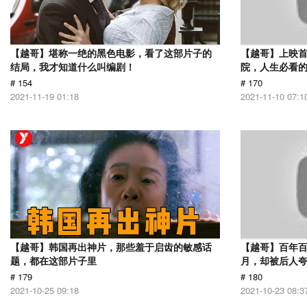
【越哥】堪称一绝的黑色电影，看了这部片子的
【越哥】上映
结局，我才知道什么叫编剧！
院，人生必看
# 154
# 170
2021-11-19 01:18
2021-11-10 07:1
【越哥】韩国再出神片，那些羞于启齿的敏感话
【越哥】百年百
题，都在这部片子里
月，却被后人夸
# 179
# 180
2021-10-25 09:18
2021-10-23 08:3