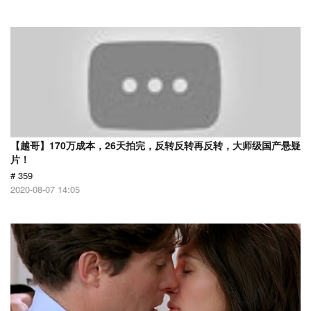
【越哥】170万成本，26天拍完，反转反转再反转，大师级国产悬疑
片！
# 359
2020-08-07 14:05