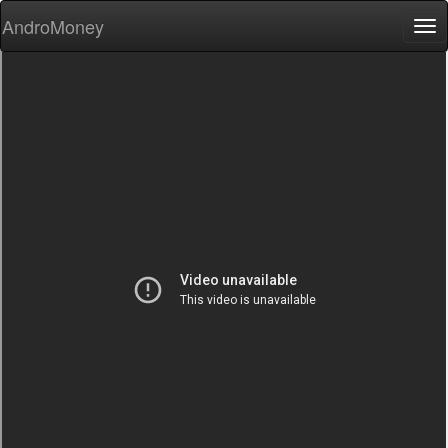
AndroMoney
Tog
nav