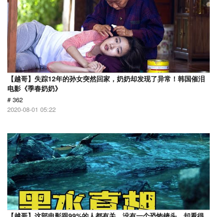
【越哥】失踪12年的孙女突然回家，奶奶却发现了异常！韩国催泪
电影《季春奶奶》
# 362
2020-08-01 05:22
【越哥】这部电影跟99%的人都有关，没有一个恐怖镜头，却看得