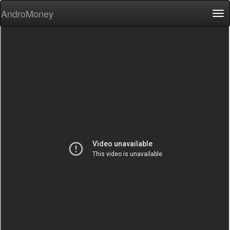
AndroMoney
Tog
nav