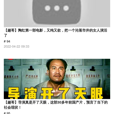
【越哥】陶红第一部电影，又纯又欲，把一个沦落市井的女人演活
了
# 94
2022-04-22 09:33
【越哥】导演真是开了天眼，这部30多年前国产片，预言了当下的
社会现状！
# 95