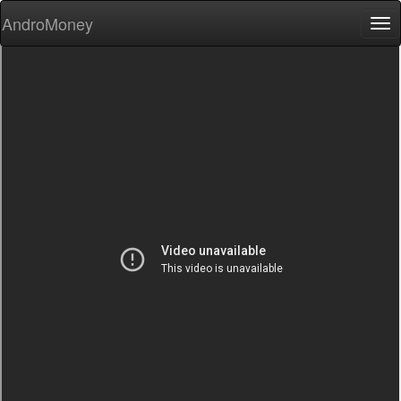
AndroMoney
Tog
nav