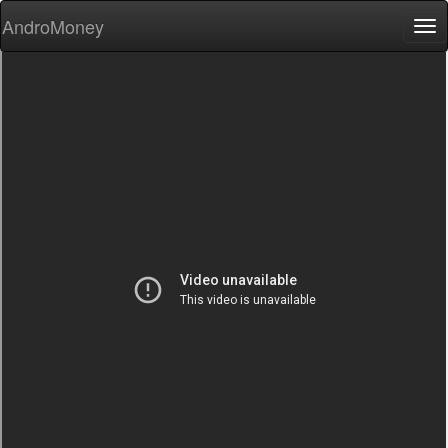
AndroMoney
Tog
nav