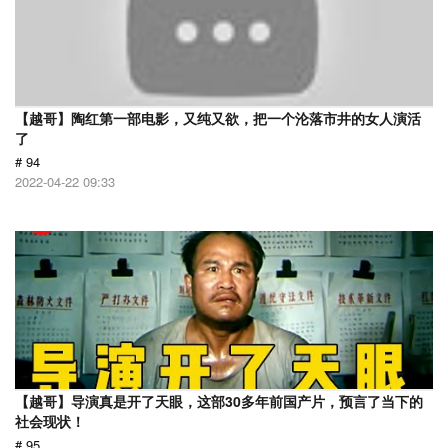
【越哥】陶红第一部电影，又纯又欲，把一个沦落市井的女人演活
了
# 94
2022-04-22 09:33
【越哥】导演真是开了天眼，这部30多年前国产片，预言了当下的
社会现状！
# 95