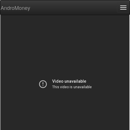
AndroMoney
Tog
nav