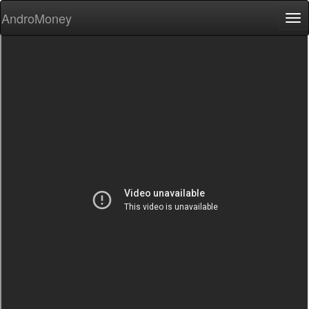
AndroMoney
Tog
nav