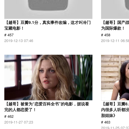
【越哥】豆瓣9.1分，真实事件改编，这才叫冷门
【越哥】国产
宝藏电影！
为国际爆款！
# 457
# 458
2019-12-13 07:46
2019-12-11 06:5
【越哥】被誉为“恋爱百科全书”的电影，据说看
【越哥】豆瓣8
完的人都恋爱了！
内很多人听都
胎姐妹》
# 462
2019-11-27 07:23
# 463
2019-11-25 07:3