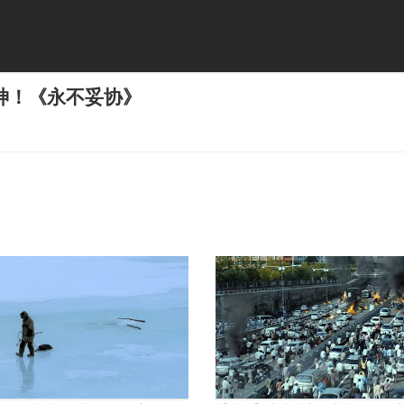
神！《永不妥协》