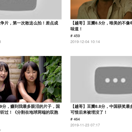
战争片，第一次敢这么拍！差点成
【越哥】豆瓣8.5分，唯美的不像
味道！
# 459
8
2019-12-04 10:14
.9分，赚到我最多眼泪的片子，国
【越哥】豆瓣8.8分，中国获奖最
没听过！《分割在地球两端的双胞
可惜后来被埋没了！
# 464
2019-11-23 07:17
7