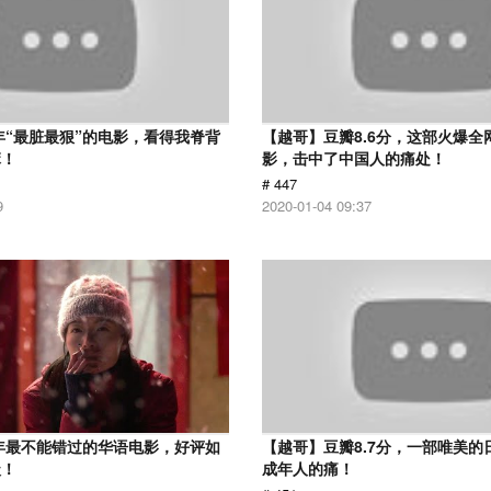
7年“最脏最狠”的电影，看得我脊背
【越哥】豆瓣8.6分，这部火爆全
麻！
影，击中了中国人的痛处！
# 447
9
2020-01-04 09:37
9年最不能错过的华语电影，好评如
【越哥】豆瓣8.7分，一部唯美的
级！
成年人的痛！