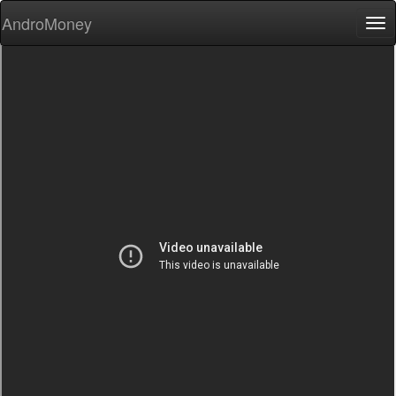
AndroMoney
Tog
nav