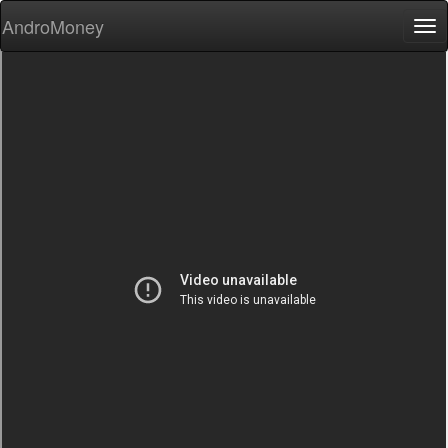
AndroMoney
Tog
nav