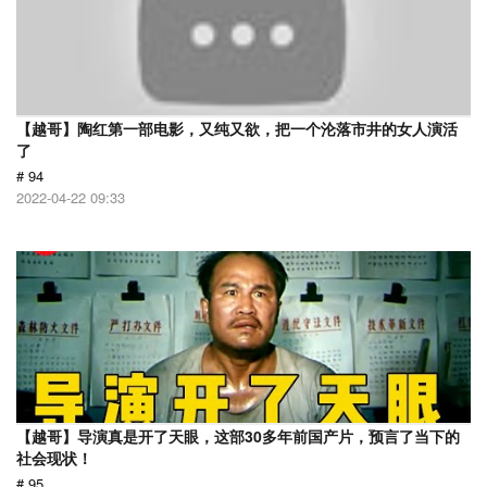
【越哥】陶红第一部电影，又纯又欲，把一个沦落市井的女人演活
了
# 94
2022-04-22 09:33
【越哥】导演真是开了天眼，这部30多年前国产片，预言了当下的
社会现状！
# 95