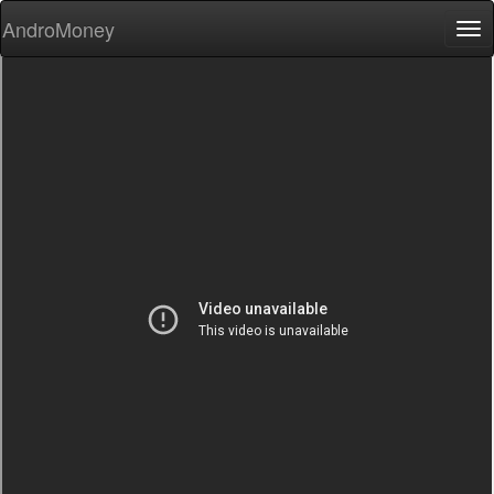
AndroMoney
Tog
nav