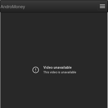
AndroMoney
Tog
nav