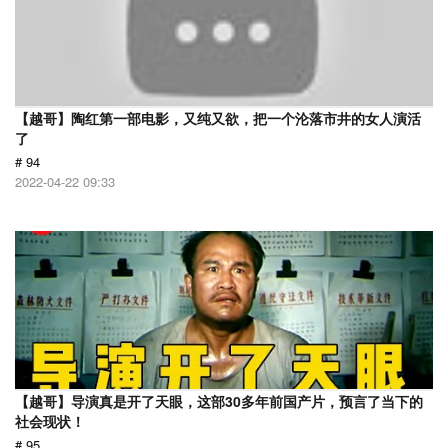
【越哥】陶红第一部电影，又纯又欲，把一个沦落市井的女人演活
了
# 94
2022-04-22 09:33
【越哥】导演真是开了天眼，这部30多年前国产片，预言了当下的
社会现状！
# 95