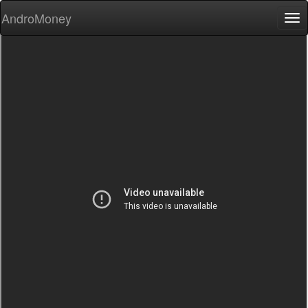
AndroMoney
Tog
nav