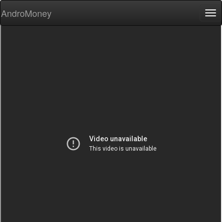
AndroMoney
Tog
nav