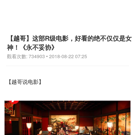
【越哥】这部R级电影，好看的绝不仅仅是女
神！《永不妥协》
觀看次數: 734903 • 2018-08-22 07:25
【越哥说电影】