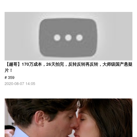
【越哥】170万成本，26天拍完，反转反转再反转，大师级国产悬疑
片！
# 359
2020-08-07 14:05