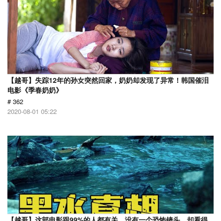
【越哥】失踪12年的孙女突然回家，奶奶却发现了异常！韩国催泪
电影《季春奶奶》
# 362
2020-08-01 05:22
【越哥】这部电影跟99%的人都有关，没有一个恐怖镜头，却看得