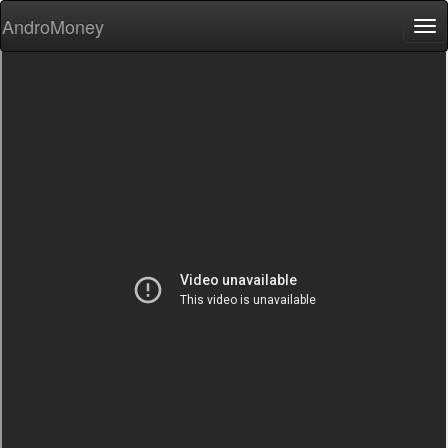
AndroMoney
Tog
nav