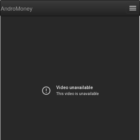
AndroMoney
Tog
nav