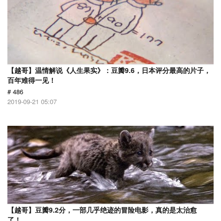
【越哥】温情解说《人生果实》：豆瓣9.6，日本评分最高的片子，
百年难得一见！
# 486
2019-09-21 05:07
【越哥】豆瓣9.2分，一部几乎绝迹的冒险电影，真的是太治愈
了！