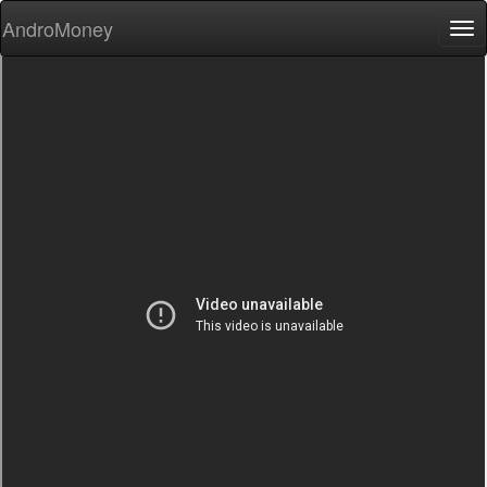
AndroMoney
Tog
nav