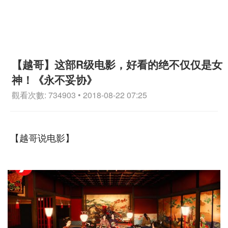
【越哥】这部R级电影，好看的绝不仅仅是女
神！《永不妥协》
觀看次數: 734903 • 2018-08-22 07:25
【越哥说电影】