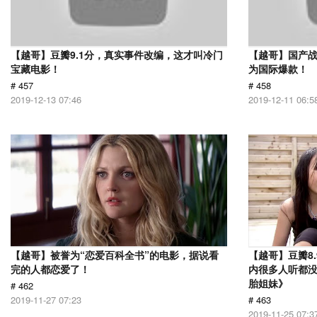
【越哥】豆瓣9.1分，真实事件改编，这才叫冷门
【越哥】国产
宝藏电影！
为国际爆款！
# 457
# 458
2019-12-13 07:46
2019-12-11 06:5
【越哥】被誉为“恋爱百科全书”的电影，据说看
【越哥】豆瓣8
完的人都恋爱了！
内很多人听都
胎姐妹》
# 462
2019-11-27 07:23
# 463
2019-11-25 07:3