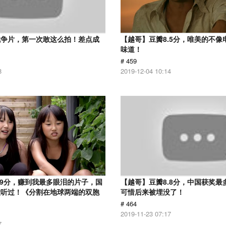
战争片，第一次敢这么拍！差点成
【越哥】豆瓣8.5分，唯美的不像
味道！
# 459
8
2019-12-04 10:14
.9分，赚到我最多眼泪的片子，国
【越哥】豆瓣8.8分，中国获奖最
没听过！《分割在地球两端的双胞
可惜后来被埋没了！
# 464
2019-11-23 07:17
7