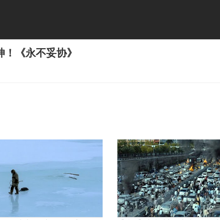
神！《永不妥协》