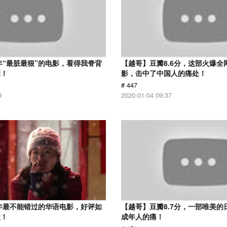
7年“最脏最狠”的电影，看得我脊背
【越哥】豆瓣8.6分，这部火爆全
麻！
影，击中了中国人的痛处！
# 447
9
2020-01-04 09:37
9年最不能错过的华语电影，好评如
【越哥】豆瓣8.7分，一部唯美的
级！
成年人的痛！