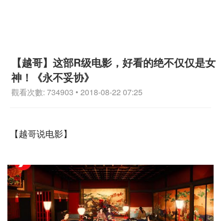
【越哥】这部R级电影，好看的绝不仅仅是女
神！《永不妥协》
觀看次數: 734903 • 2018-08-22 07:25
【越哥说电影】