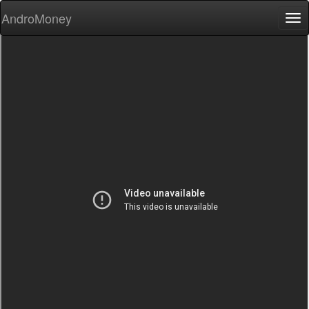
AndroMoney
Tog
nav