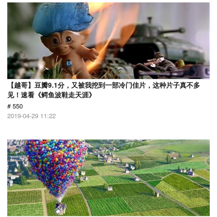
【越哥】豆瓣9.1分，又被我挖到一部冷门佳片，这种片子真不多
见！速看《鳄鱼波鞋走天涯》
# 550
2019-04-29 11:22