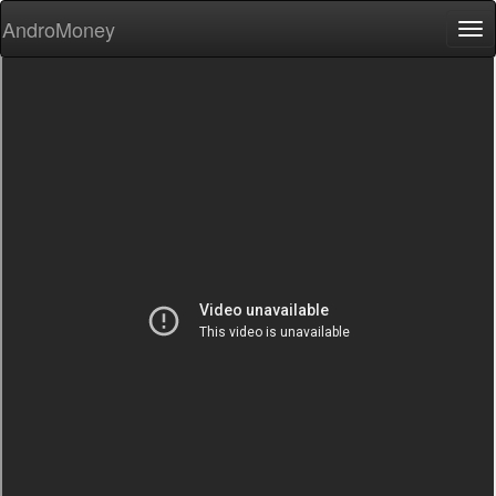
AndroMoney
Tog
nav