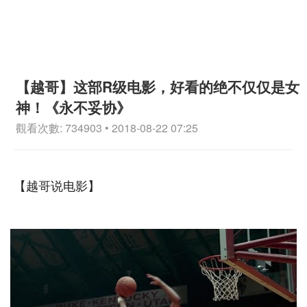
【越哥】这部R级电影，好看的绝不仅仅是女
神！《永不妥协》
觀看次數: 734903 • 2018-08-22 07:25
【越哥说电影】