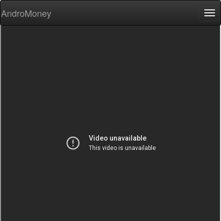
AndroMoney
Tog
nav