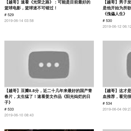
【越哥】速看《光荣之路》：可能是目前最好的
【越哥】男子
篮球电影，篮球迷不可错过！
是他开始为所
《傀儡人生》
# 529
2019-06-14 03:58
# 530
2019-06-12 06:1
【越哥】豆瓣8.8分，近二十几年来最好的国产青
【越哥】这才
春片，太生猛了！速看姜文作品《阳光灿烂的日
血推荐，看完
子》
# 534
# 533
2019-06-04 09:2
2019-06-10 08:43