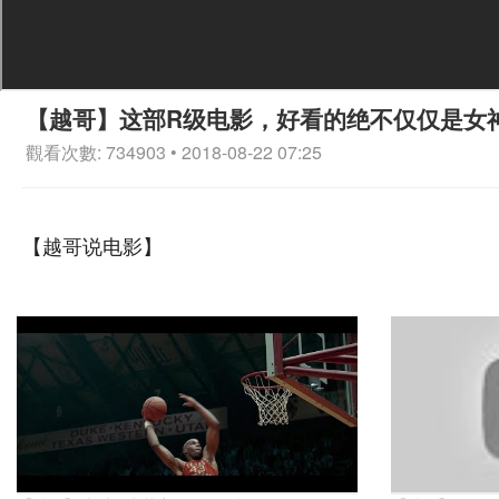
【越哥】这部R级电影，好看的绝不仅仅是女
觀看次數: 734903 • 2018-08-22 07:25
【越哥说电影】