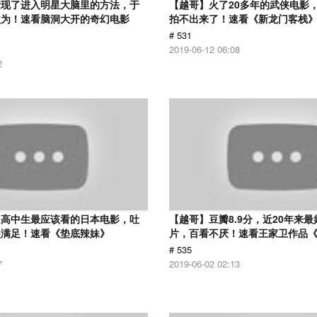
发现了进入明星大脑里的方法，于
【越哥】火了20多年的武侠电影
欲为！速看脑洞大开的奇幻电影
拍不出来了！速看《新龙门客栈
# 531
2019-06-12 06:08
2
是高中生最应该看的日本电影，吐
【越哥】豆瓣8.9分，近20年来
很满足！速看《垫底辣妹》
片，百看不厌！速看王家卫作品
# 535
7
2019-06-02 02:13