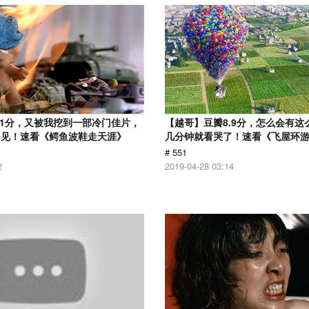
.1分，又被我挖到一部冷门佳片，
【越哥】豆瓣8.9分，怎么会有这
多见！速看《鳄鱼波鞋走天涯》
几分钟就看哭了！速看《飞屋环
# 551
2
2019-04-28 03:14