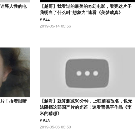
部诠释人性的电
【越哥】我看过的最美的奇幻电影，看完这片子
》
我明白了什么叫“想象力”速看《美梦成真》
# 544
2019-05-14 03:56
悚片！捂着眼睛
【越哥】就算删减50分钟，上映前被改名，也无
法阻挡这部国产片的光芒！速看曹保平作品《李
米的猜想》
# 548
2019-05-06 03:50