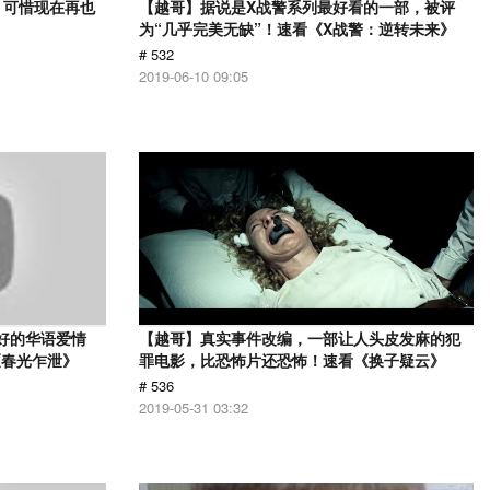
，可惜现在再也
【越哥】据说是X战警系列最好看的一部，被评
》
为“几乎完美无缺”！速看《X战警：逆转未来》
# 532
2019-06-10 09:05
最好的华语爱情
【越哥】真实事件改编，一部让人头皮发麻的犯
《春光乍泄》
罪电影，比恐怖片还恐怖！速看《换子疑云》
# 536
2019-05-31 03:32