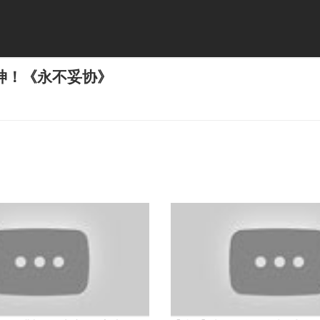
神！《永不妥协》