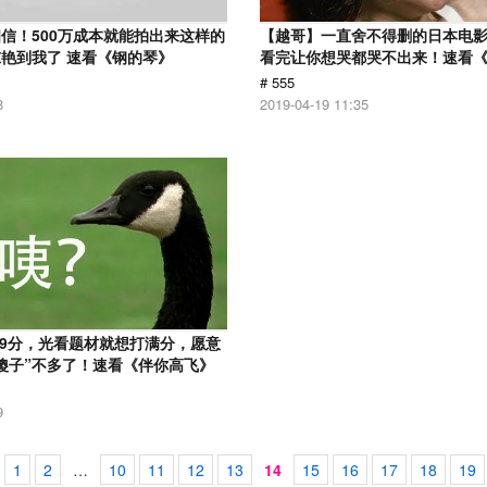
信！500万成本就能拍出来这样的
【越哥】一直舍不得删的日本电
艳到我了 速看《钢的琴》
看完让你想哭都哭不出来！速看
# 555
8
2019-04-19 11:35
.9分，光看题材就想打满分，愿意
傻子”不多了！速看《伴你高飞》
9
1
2
…
10
11
12
13
14
15
16
17
18
19