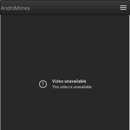
AndroMoney
Tog
nav