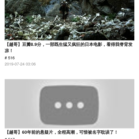
【越哥】豆瓣8.9分，一部既生猛又疯狂的日本电影，看得我脊背发
凉！
# 516
2019-07-24 03:06
【越哥】60年前的悬疑片，全程高潮，可惜被名字耽误了！