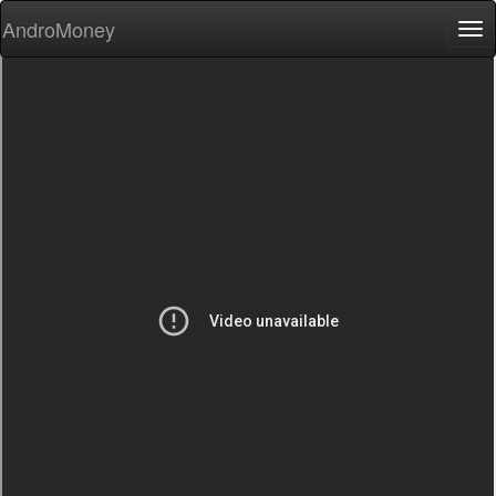
AndroMoney
Tog
nav