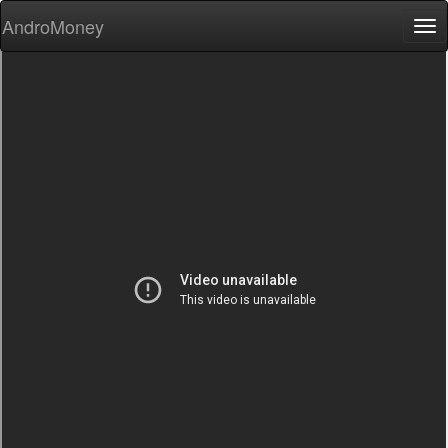
AndroMoney
Tog
nav