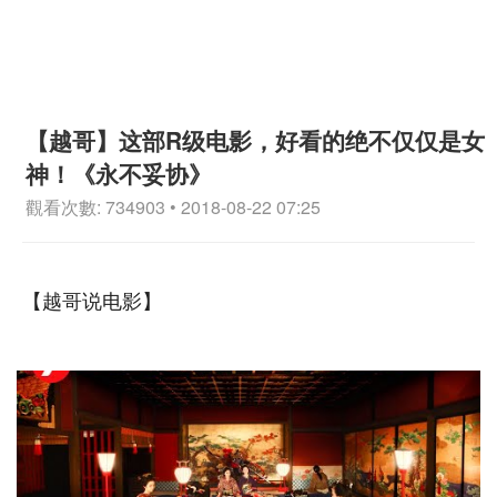
【越哥】这部R级电影，好看的绝不仅仅是女
神！《永不妥协》
觀看次數: 734903 • 2018-08-22 07:25
【越哥说电影】