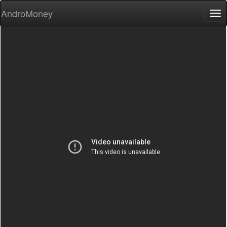
AndroMoney
Tog
nav