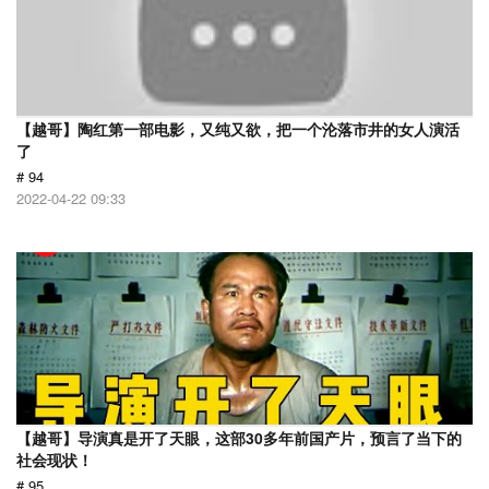
【越哥】陶红第一部电影，又纯又欲，把一个沦落市井的女人演活
了
# 94
2022-04-22 09:33
【越哥】导演真是开了天眼，这部30多年前国产片，预言了当下的
社会现状！
# 95