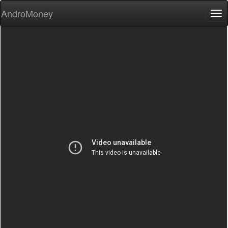
AndroMoney
Tog
nav