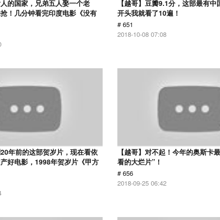
女人的国家，兄弟五人娶一个老
【越哥】豆瓣9.1分，这部最有中
来抢！几分钟看完印度电影《没有
开头我就看了10遍！
# 651
2018-10-08 07:08
0
20年前的这部贺岁片，现在看依
【越哥】对不起！今年的奥斯卡最
产好电影，1998年贺岁片《甲方
看的大烂片”！
# 656
2018-09-25 06:42
4