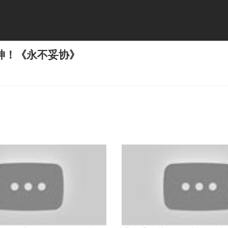
神！《永不妥协》