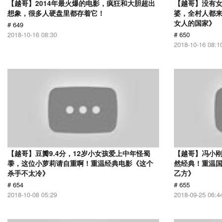
【越哥】2014年最火爆的电影，疯狂和大胆超出
【越哥】没有
想象，很多人硬盘里都存着它！
婆，全村人都
女人的国家》
# 649
2018-10-16 08:30
# 650
2018-10-16 08:1
【越哥】豆瓣9.4分，12岁小女孩爱上中年怪蜀
【越哥】冯小刚
黍，这位小萝莉请自重啊！重温经典电影《这个
然经典！重温国
杀手不太冷》
乙方》
# 654
# 655
2018-10-08 05:29
2018-09-25 06:4