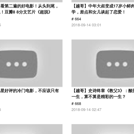
议看第二遍的好电影！从头到尾，
【越哥】中年大叔变成17岁小鲜
！豆瓣8 8分文艺片《超脱》
学，差点和女儿谈起了恋爱！
# 664
5
2018-09-14 03:01
五星好评的冷门电影，不应该只有
【越哥】史诗终章《教父3》：酸
！
一生，算不算是精彩的一生？
# 668
6
2018-09-14 02:47