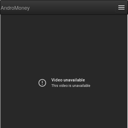
AndroMoney
Tog
nav