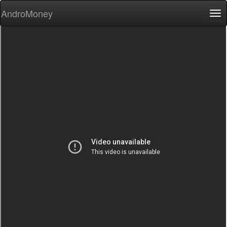
AndroMoney
Tog
nav