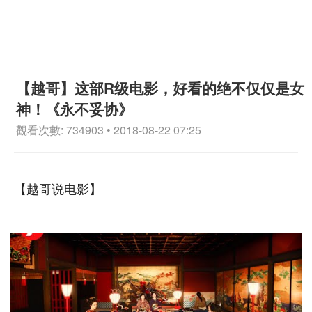
【越哥】这部R级电影，好看的绝不仅仅是女
神！《永不妥协》
觀看次數: 734903 • 2018-08-22 07:25
【越哥说电影】