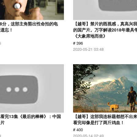
.8分，这部主角豁出性命拍的电
【越哥】禁片的既视感，真高兴
被遗忘！
的国产片。万字解读2018年最具
《大象席地而坐》
6
# 396
2020-05-21 03:48
看完13集《最后的棒棒》：中国
【越哥】这部我连标题都想不出
录片
看完却像是打了两斤鸡血！
# 400
9
2020-05-14 02:49