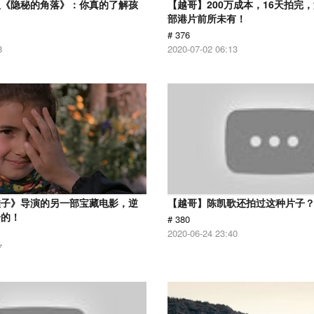
版《隐秘的角落》：你真的了解孩
【越哥】200万成本，16天拍完
部港片前所未有！
# 376
8
2020-07-02 06:13
鞋子》导演的另一部宝藏电影，逆
【越哥】陈凯歌还拍过这种片子
给的！
# 380
2020-06-24 23:40
7