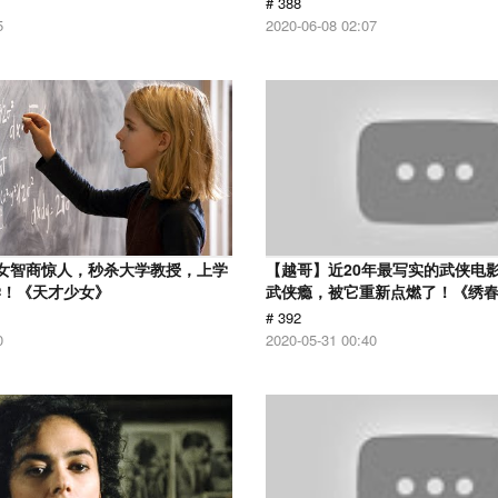
# 388
5
2020-06-08 02:07
女智商惊人，秒杀大学教授，上学
【越哥】近20年最写实的武侠电
学！《天才少女》
武侠瘾，被它重新点燃了！《绣
# 392
0
2020-05-31 00:40