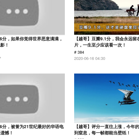
.6分，如果你觉得世界恶意满满，
【越哥】豆瓣9.1分，我会永远留
电影！
片，一生至少应该看一次！
# 384
7
2020-06-16 04:30
.6分，被誉为21世纪最好的华语电
【越哥】评分一直往上涨，今年
是遗憾！
到窒息，每一帧都能当壁纸！