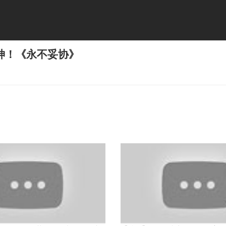
神！《永不妥协》