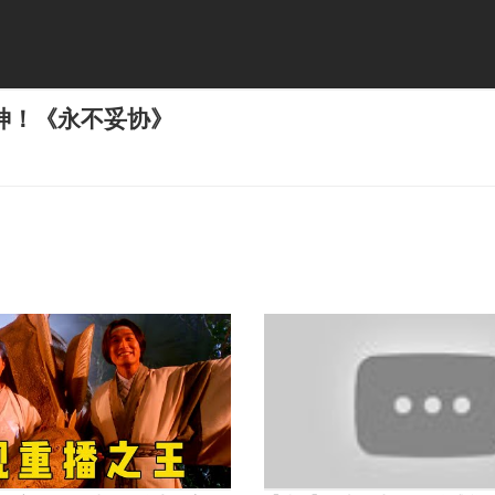
神！《永不妥协》