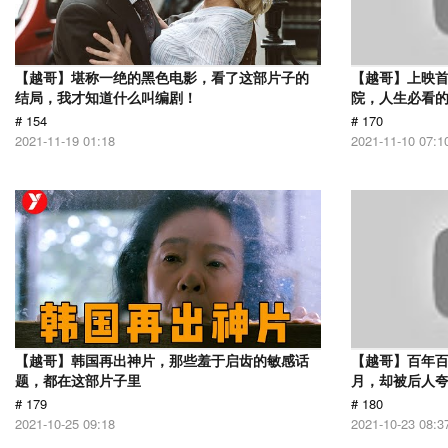
【越哥】堪称一绝的黑色电影，看了这部片子的
【越哥】上映
结局，我才知道什么叫编剧！
院，人生必看
# 154
# 170
2021-11-19 01:18
2021-11-10 07:1
【越哥】韩国再出神片，那些羞于启齿的敏感话
【越哥】百年百
题，都在这部片子里
月，却被后人夸
# 179
# 180
2021-10-25 09:18
2021-10-23 08:3