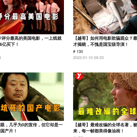
1年评分最高的美国电影，一上线就
【越哥】如何用电影欺骗观众？
.6亿买下！
才揭晓，不愧是国宝级导演！
# 130
8
2022-01-10 09:33
眼，几乎为0的宣传，但它却是一
【越哥】最难改编的全球名著，
的国产片！
来，每一帧都美得像油画！