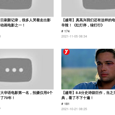
首日刷新记录，很多人哭着走出影
【越哥】真高兴我们还有这样的
的动画电影之一！
辛辣！《红灯停，绿灯行》
# 174
0
2021-11-05 08:34
大华语电影第一名，拍摄仅用4个
【越哥】8.8分史诗级巨作，当之
了70年！
典，看了不下十遍！
# 181
7
2021-10-21 08:25