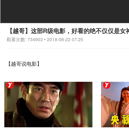
【越哥】这部R级电影，好看的绝不仅仅是女
觀看次數: 734903 • 2018-08-22 07:25
【越哥说电影】