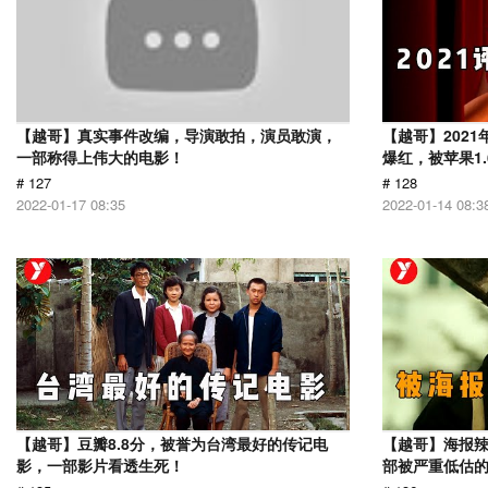
【越哥】真实事件改编，导演敢拍，演员敢演，
【越哥】202
一部称得上伟大的电影！
爆红，被苹果1
# 127
# 128
2022-01-17 08:35
2022-01-14 08:3
【越哥】豆瓣8.8分，被誉为台湾最好的传记电
【越哥】海报辣
影，一部影片看透生死！
部被严重低估