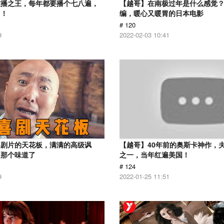
重播之王，每年都要播个七八遍，
【越哥】在南极过年是什么感觉
了！
编，暖心又暖胃的日本电影
# 120
9
2022-02-03 10:41
喜剧片的天花板，满满的高级讽
【越哥】40年前的奥斯卡神作，
出那个味道了
之一，当年红遍美国！
# 124
9
2022-01-25 11:51