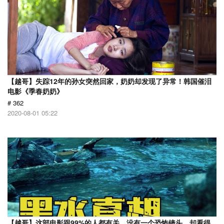
【越哥】失踪12年的孙女突然回家，奶奶却发现了异常！韩国催泪
电影《季春奶奶》
# 362
2020-08-01 05:22
【越哥】这部电影跟99%的人都有关，没有一个恐怖镜头，却看得