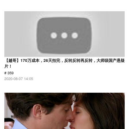
【越哥】170万成本，26天拍完，反转反转再反转，大师级国产悬疑
片！
# 359
2020-08-07 14:05