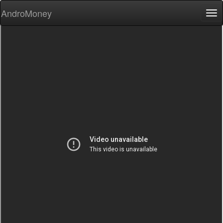
AndroMoney
Tog
nav