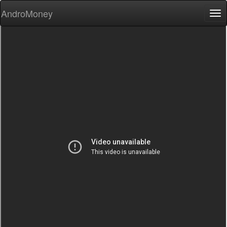
AndroMoney
Tog
nav