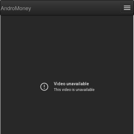
AndroMoney
Tog
nav