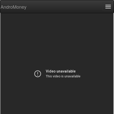
AndroMoney
Tog
nav