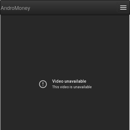
AndroMoney
Tog
nav