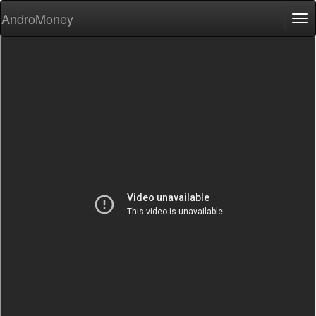
AndroMoney
Tog
nav